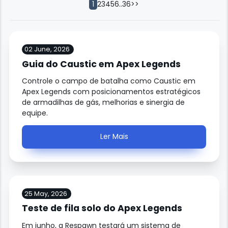
2
3
4
5
6
..
36
>>
1
02 June, 2026
Guia do Caustic em Apex Legends
Controle o campo de batalha como Caustic em
Apex Legends com posicionamentos estratégicos
de armadilhas de gás, melhorias e sinergia de
equipe.
Ler Mais
25 May, 2026
Teste de fila solo do Apex Legends
Em junho, a Respawn testará um sistema de