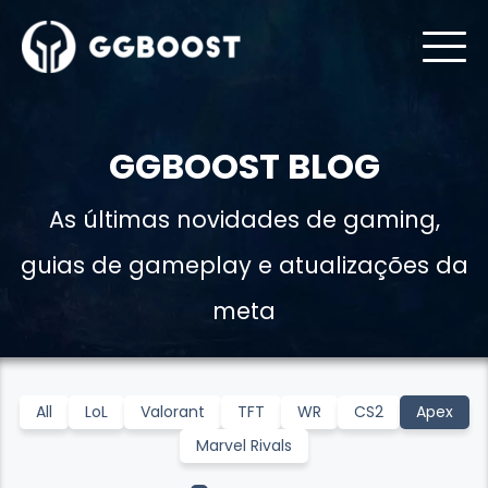
GGBOOST BLOG
As últimas novidades de gaming,
guias de gameplay e atualizações da
meta
All
LoL
Valorant
TFT
WR
CS2
Apex
Marvel Rivals