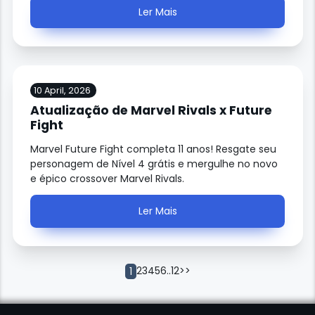
Ler Mais
10 April, 2026
Atualização de Marvel Rivals x Future
Fight
Marvel Future Fight completa 11 anos! Resgate seu
personagem de Nível 4 grátis e mergulhe no novo
e épico crossover Marvel Rivals.
Ler Mais
2
3
4
5
6
..
12
>>
1