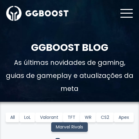
GGBOOST BLOG
As últimas novidades de gaming,
guias de gameplay e atualizações da
meta
All
LoL
Valorant
TFT
WR
CS2
Apex
Marvel Rivals