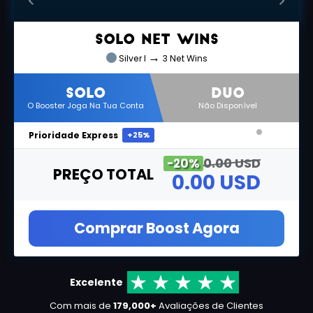
SOLO Net Wins
→
Silver I
3 Net Wins
SOLO
DUO
O Booster Joga Na Tua Conta
Não Disponível
Prioridade Express
+25%
0.00 USD
-20%
PREÇO TOTAL
0.00 USD
Comprar Boost Agora
Excelente
Com mais de
179,000+
Avaliações de Clientes