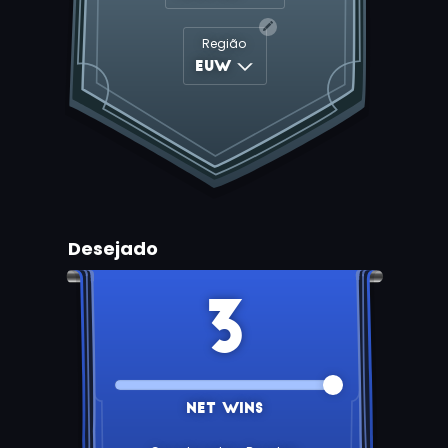
Região
euw
Desejado
3
Net Wins