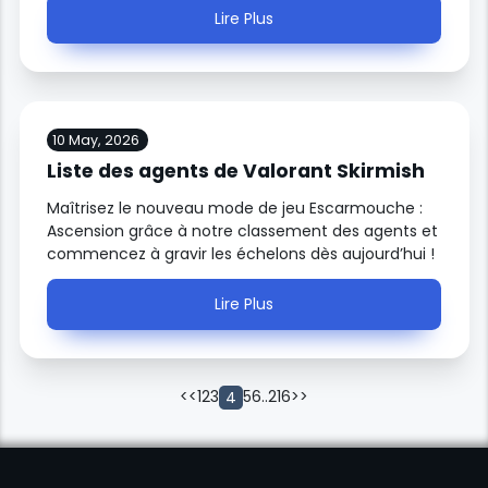
Lire Plus
10 May, 2026
Liste des agents de Valorant Skirmish
Maîtrisez le nouveau mode de jeu Escarmouche :
Ascension grâce à notre classement des agents et
commencez à gravir les échelons dès aujourd’hui !
Lire Plus
<<
1
2
3
5
6
..
216
>>
4