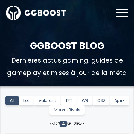
GGBOOST BLOG
Dernières actus gaming, guides de
gameplay et mises à jour de la méta
All
LoL
Valorant
TFT
WR
CS2
Apex
Marvel Rivals
<<
1
2
3
5
6
..
216
>>
4