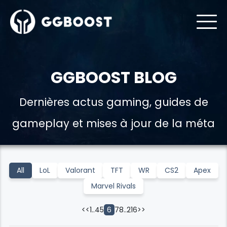
GGBOOST BLOG
Dernières actus gaming, guides de
gameplay et mises à jour de la méta
All
LoL
Valorant
TFT
WR
CS2
Apex
Marvel Rivals
<<
1
..
4
5
7
8
..
216
>>
6