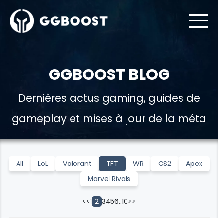
GGBOOST BLOG
Dernières actus gaming, guides de
gameplay et mises à jour de la méta
All
LoL
Valorant
TFT
WR
CS2
Apex
Marvel Rivals
<<
1
3
4
5
6
..
10
>>
2