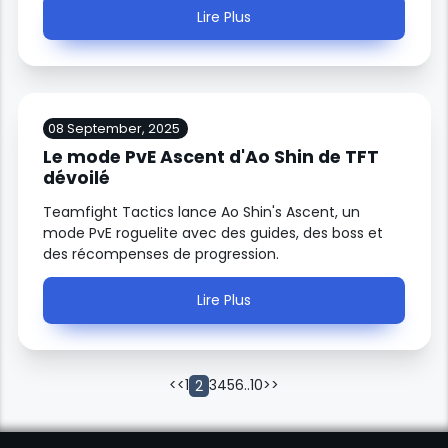
Lire Plus
08 September, 2025
Le mode PvE Ascent d'Ao Shin de TFT
dévoilé
Teamfight Tactics lance Ao Shin's Ascent, un
mode PvE roguelite avec des guides, des boss et
des récompenses de progression.
Lire Plus
<<
1
3
4
5
6
..
10
>>
2