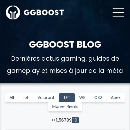
GGBOOST BLOG
Dernières actus gaming, guides de
gameplay et mises à jour de la méta
All
LoL
Valorant
TFT
WR
CS2
Apex
Marvel Rivals
<<
1
..
5
6
7
8
9
10