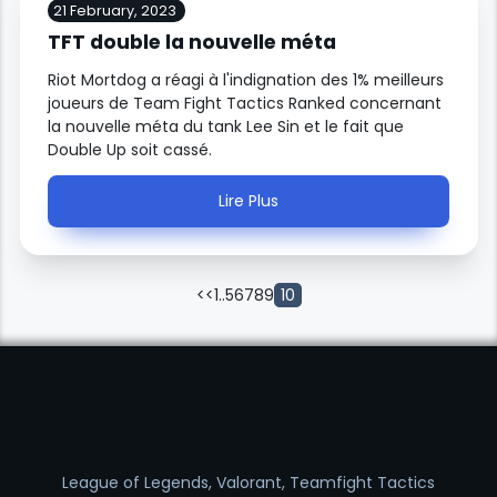
21 February, 2023
TFT double la nouvelle méta
Riot Mortdog a réagi à l'indignation des 1% meilleurs
joueurs de Team Fight Tactics Ranked concernant
la nouvelle méta du tank Lee Sin et le fait que
Double Up soit cassé.
Lire Plus
<<
1
..
5
6
7
8
9
10
League of Legends, Valorant, Teamfight Tactics