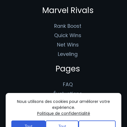
Marvel Rivals
Rank Boost
Quick Wins
Net Wins
Leveling
Pages
FAQ
Évaluations
Nous utilisons des cookies pour améliorer votre
Booster Application
expérience.
Conditions d'utilisation
Politique de confidentialité
Politique de confidentialité
Tout
Tout