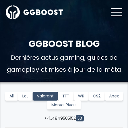
GGBOOST BLOG
Dernières actus gaming, guides de
gameplay et mises à jour de la méta
All
LoL
Valorant
TFT
WR
CS2
Apex
Marvel Rivals
<<
1
..
48
49
50
51
52
53