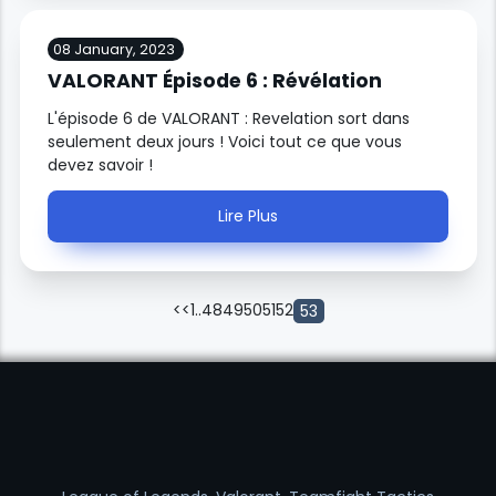
08 January, 2023
VALORANT Épisode 6 : Révélation
L'épisode 6 de VALORANT : Revelation sort dans
seulement deux jours ! Voici tout ce que vous
devez savoir !
Lire Plus
<<
1
..
48
49
50
51
52
53