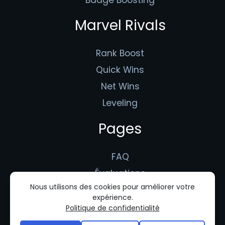
Marvel Rivals
Rank Boost
Quick Wins
Net Wins
Leveling
Pages
FAQ
Évaluations
Nous utilisons des cookies pour améliorer votre
Booster Application
expérience.
Conditions d'utilisation
Politique de confidentialité
Politique de confidentialité